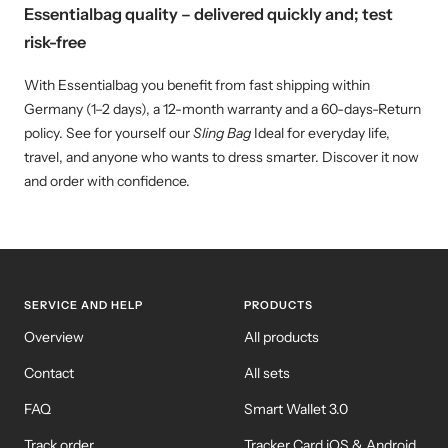
Essentialbag quality – delivered quickly and; test
risk-free
With Essentialbag you benefit from fast shipping within
Germany (1–2 days), a 12-month warranty and a 60-days-Return
policy. See for yourself our
Sling Bag
Ideal for everyday life,
travel, and anyone who wants to dress smarter. Discover it now
and order with confidence.
SERVICE AND HELP
PRODUCTS
Overview
All products
Contact
All sets
FAQ
Smart Wallet 3.0
Track order
Tracker Card iOS & Android