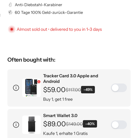
Anti-Diebstahl-Karabiner
KEY CASE
KEY TRACKER IOS
60 Tage 100% Geld-zurück-Garantie
AND ANDROID
E
Almost sold out • delivered to you in 1–3 days
Often bought with:
Tracker Card 3.0 Apple and
Android
$59.00
$117.00
-49%
Buy 1, get 1 free
Only €19.50 per piece
Smart Wallet 3.0
$89.00
$149.00
-40%
Kaufe 1, erhalte 1 Gratis