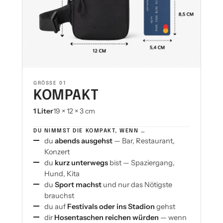
GRÖSSE 01
KOMPAKT
1 Liter
19 × 12 × 3 cm
·
DU NIMMST DIE KOMPAKT, WENN …
du
abends ausgehst
— Bar, Restaurant,
Konzert
du
kurz unterwegs
bist — Spaziergang,
Hund, Kita
du
Sport machst
und nur das Nötigste
brauchst
du auf
Festivals oder ins Stadion
gehst
dir
Hosentaschen reichen würden
— wenn