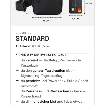
GRÖSSE 02
STANDARD
1,5 Liter
20 × 15 × 3,5 cm
·
DU NIMMST DIE STANDARD, WENN …
du
verreist
— Städtetrip, Wochenende,
Kurzurlaub
du den
ganzen Tag draußen
bist —
Sightseeing, Tagesausflug
du
pendelst
und Powerbank, Brille & Snack
mitnimmst
du
Reisepass und Wertsachen
sicher am
Körper trägst
du dir
nicht sicher bist
und lieber etwas